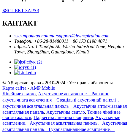
БЯСПЕКТ ЗАРАЗ
КАНТАКТ
электронная пошта:
support@bvinspiration.com
Тэлефон: +
86-28-81480011 +86 173 0198 4071
адрас:
No. 1 TianQin St., Wusha Industrial Zone, Henglan
Town, ZhongShan, Guangdong, Кітай
© Аўтарскае права - 2010-2024 : Усе правы абаронены.
Карта сайта
-
AMP Mobile
Лінейнае святло
,
Акустычнае асвятленне，Рашэнне
акустычнага асвятлення，Свяцільні акустычнай панэлі，
акустычная асвятляльная панэль，Акустычна аптымізаваная
асвятляльная панэль
,
Акустычны святло
,
Тонкае лінейнае
святло жалюзі
,
Падвесны лінейны свяцільня
,
Акустычнае
асвятленне、Акустычная асвятляльная панэль、Акустычная
асвятляльная панэль、Гукапаглынальнае асвятленне、