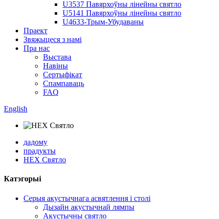
U3537 Павярхоўны лінейны святло
U5141 Павярхоўны лінейны святло
U4633-Трым-Убудаваны
Праект
Звяжыцеся з намі
Пра нас
Выстава
Навіны
Сертыфікат
Спампаваць
FAQ
English
дадому
прадукты
HEX Святло
Катэгорыі
Серыя акустычнага асвятлення і столі
Дызайн акустычнай лямпы
Акустычны святло