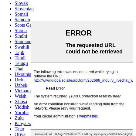
Slovak
Slovenian
Somali
Samoan
Scots Gaelic
Shona
Sindhi
Sundanese
Swahili
Tajik
Tamil
Telugu
Thai
Ukrainian
Urdu
Uzbek
Vietnamese
Welsh
Xhosa
Yiddish
Yoruba
Zulu
Kinyarwanda
Tatar
Oriya