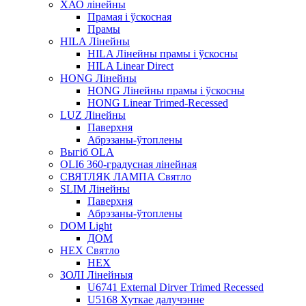
ХАО лінейны
Прамая і ўскосная
Прамы
HILA Лінейны
HILA Лінейны прамы і ўскосны
HILA Linear Direct
HONG Лінейны
HONG Лінейны прамы і ўскосны
HONG Linear Trimed-Recessed
LUZ Лінейны
Паверхня
Абрэзаны-ўтоплены
Выгіб OLA
OLI6 360-градусная лінейная
СВЯТЛЯК ЛАМПА Святло
SLIM Лінейны
Паверхня
Абрэзаны-ўтоплены
DOM Light
ДОМ
HEX Святло
HEX
ЗОЛІ Лінейныя
U6741 External Dirver Trimed Recessed
U5168 Хуткае далучэнне