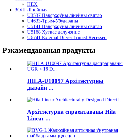
HEX
ЗОЛІ Лінейныя
U3537 Павярхоўны лінейны святло
U4633-Трым-Убудаваны
U5141 Павярхоўны лінейны святло
U5168 Хуткае далучэнне
U6741 External Dirver Trimed Recessed
Рэкамендаваныя прадукты
HILA-U10097 Архітэктурны
дызайн ...
Архітэктурна спраектаваны Hila
Linear ...