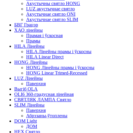
Акустычны святло HONG
LUZ акустычнае святло
Акустычнае святло ONI
Акустычнае святло SLIM
БВГ Грацэр
ХАО лінейны
Прамая і ўскосная
Прамы
HILA Лінейны
HILA Лінейны прамы і ўскосны
HILA Linear Direct
HONG Лінейны
HONG Лінейны прамы і ўскосны
HONG Linear Trimed-Recessed
LUZ Лінейны
Паверхня
Выгіб OLA
OLI6 360-градусная лінейная
СВЯТЛЯК ЛАМПА Святло
SLIM Лінейны
Паверхня
Абрэзаны-ўтоплены
DOM Light
ДОМ
HEX Святло