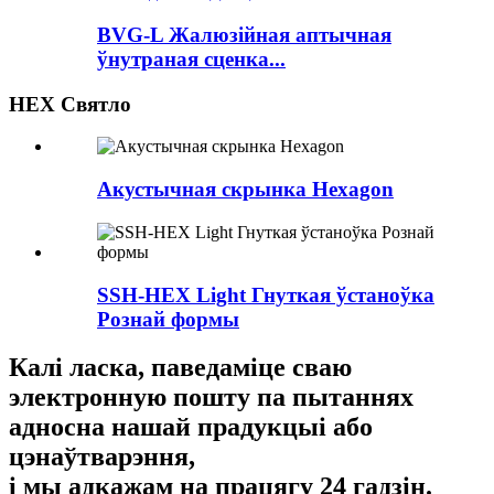
BVG-L Жалюзійная аптычная
ўнутраная сценка...
HEX Святло
Акустычная скрынка Hexagon
SSH-HEX Light Гнуткая ўстаноўка
Рознай формы
Калі ласка, паведаміце сваю
электронную пошту па пытаннях
адносна нашай прадукцыі або
цэнаўтварэння,
і мы адкажам на працягу 24 гадзін.