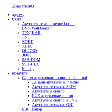
дадому
Сям'я
Акустычнае асвятленне і столь
BVG Wall Grazer
ТРУДНАЯ
ЛУЗ
ХОНГ
ХІЛА
OLI O60
ЗОЛІ
SSH-DOM
SSH-HEX
Кольца
прадукты
Серыя акустычнага асвятлення і столі
Дызайн акустычнай лямпы
Акустычнае святло SLIM
Акустычны святло
LUZ акустычнае святло
Акустычны святло HONG
Акустычнае святло ONI
БВГ Грацэр