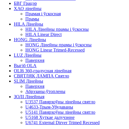
БВГ Грацэр
ХАО лінейны
Прамая і ўскосная
Прамы
HILA Лінейны
HILA Лінейны прамы і ўскосны
HILA Linear Direct
HONG Лінейны
HONG Лінейны прамы і ўскосны
HONG Linear Trimed-Recessed
LUZ Лінейны
Паверхня
Выгіб OLA
OLI6 360-градусная лінейная
СВЯТЛЯК ЛАМПА Святло
SLIM Лінейны
Паверхня
Абрэзаны-ўтоплены
ЗОЛІ Лінейныя
U3537 Павярхоўны лінейны святло
U4633-Трым-Убудаваны
U5141 Павярхоўны лінейны святло
U5168 Хуткае далучэнне
U6741 External Dirver Trimed Recessed