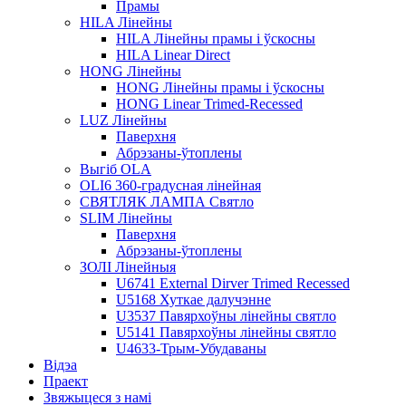
Прамы
HILA Лінейны
HILA Лінейны прамы і ўскосны
HILA Linear Direct
HONG Лінейны
HONG Лінейны прамы і ўскосны
HONG Linear Trimed-Recessed
LUZ Лінейны
Паверхня
Абрэзаны-ўтоплены
Выгіб OLA
OLI6 360-градусная лінейная
СВЯТЛЯК ЛАМПА Святло
SLIM Лінейны
Паверхня
Абрэзаны-ўтоплены
ЗОЛІ Лінейныя
U6741 External Dirver Trimed Recessed
U5168 Хуткае далучэнне
U3537 Павярхоўны лінейны святло
U5141 Павярхоўны лінейны святло
U4633-Трым-Убудаваны
Відэа
Праект
Звяжыцеся з намі