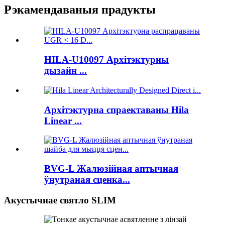
Рэкамендаваныя прадукты
HILA-U10097 Архітэктурны
дызайн ...
Архітэктурна спраектаваны Hila
Linear ...
BVG-L Жалюзійная аптычная
ўнутраная сценка...
Акустычнае святло SLIM