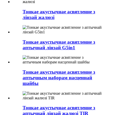
Тонкае акустычнае асвятленне з
лінзай жалюзі
Тонкае акустычнае асвятленне з
аптычнай лінзай G5in1
Тонкае акустычнае асвятленне з
аптычным наборам насценнай
шайбы
Тонкае акустычнае асвятленне з
аптычнай лінзай жалюзі TIR