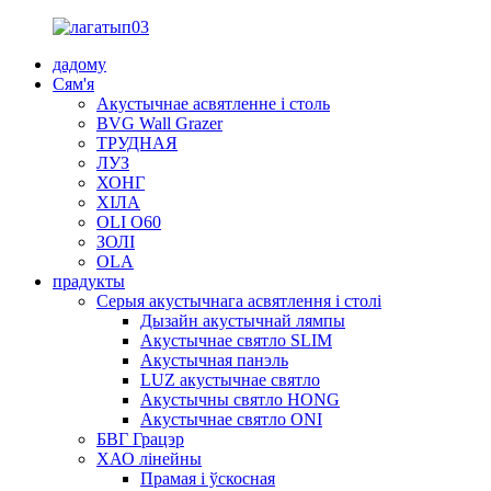
дадому
Сям'я
Акустычнае асвятленне і столь
BVG Wall Grazer
ТРУДНАЯ
ЛУЗ
ХОНГ
ХІЛА
OLI O60
ЗОЛІ
OLA
прадукты
Серыя акустычнага асвятлення і столі
Дызайн акустычнай лямпы
Акустычнае святло SLIM
Акустычная панэль
LUZ акустычнае святло
Акустычны святло HONG
Акустычнае святло ONI
БВГ Грацэр
ХАО лінейны
Прамая і ўскосная