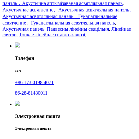
панэль，Акустычна аптымізаваная асвятляльная панэль
,
Акустычнае асвятленне、Акустычная асвятляльная панэль、
Акустычная асвятляльная панэль、Гукапаглынальнае
асвятленне、Гукапаглынальная асвятляльная панэль
,
Акустычная панэль
,
Падвесны лінейны свяцільня
,
Лінейнае
святло
,
Тонкае лінейнае святло жалюзі
,
Тэлефон
тэл
+86 173 0198 4071
86-28-81480011
Электронная пошта
Электронная пошта