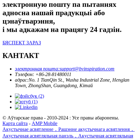
электронную пошту па пытаннях
адносна нашай прадукцыі або
цэнаўтварэння,
і мы адкажам на працягу 24 гадзін.
БЯСПЕКТ ЗАРАЗ
КАНТАКТ
электронная пошта:
support@bvinspiration.com
Тэлефон: +
86-28-81480011
адрас:
No. 1 TianQin St., Wusha Industrial Zone, Henglan
Town, ZhongShan, Guangdong, Кітай
© Аўтарскае права - 2010-2024 : Усе правы абаронены.
Карта сайта
-
AMP Mobile
Акустычнае асвятленне，Рашэнне акустычнага асвятлення，
Акустычная асвятляльная панэль，Акустычная асвятляльная