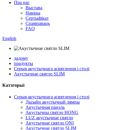
Пра нас
Выстава
Навіны
Сертыфікат
Спампаваць
FAQ
English
дадому
прадукты
Серыя акустычнага асвятлення і столі
Акустычнае святло SLIM
Катэгорыі
Серыя акустычнага асвятлення і столі
Дызайн акустычнай лямпы
Акустычная панэль
Акустычны святло HONG
LUZ акустычнае святло
Акустычнае святло ONI
Акустычнае святло SLIM