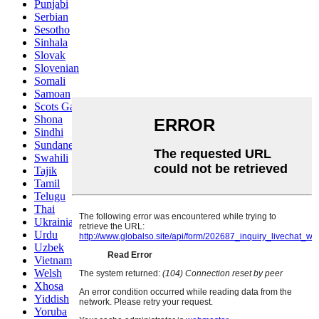
Punjabi
Serbian
Sesotho
Sinhala
Slovak
Slovenian
Somali
Samoan
Scots Gaelic
Shona
Sindhi
Sundanese
Swahili
Tajik
Tamil
Telugu
Thai
Ukrainian
Urdu
Uzbek
Vietnamese
Welsh
Xhosa
Yiddish
Yoruba