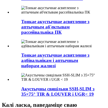
Тонкае акустычнае асвятленне з
аптычным аб'ектывам
рассейвальніка ПК
Тонкае акустычнае асвятленне з
адбівальнікам і аптычным
наборам жалюзі
Акустычны свяцільня SSH-SLIM з
35×75° TIR & LOUVER і UGR< 19
Калі ласка, паведаміце сваю