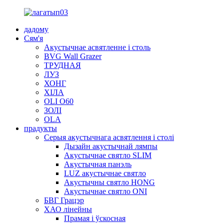
дадому
Сям'я
Акустычнае асвятленне і столь
BVG Wall Grazer
ТРУДНАЯ
ЛУЗ
ХОНГ
ХІЛА
OLI O60
ЗОЛІ
OLA
прадукты
Серыя акустычнага асвятлення і столі
Дызайн акустычнай лямпы
Акустычнае святло SLIM
Акустычная панэль
LUZ акустычнае святло
Акустычны святло HONG
Акустычнае святло ONI
БВГ Грацэр
ХАО лінейны
Прамая і ўскосная