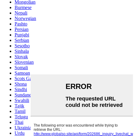
Mongolian
Burmese
Nepali
Norwegian
Pashto
Persian
Punjabi
Serbian
Sesotho
Sinhala
Slovak
Slovenian
Somali
Samoan
Scots Gaelic
Shona
Sindhi
Sundanese
Swahili
Tajik
Tamil
Telugu
Thai
Ukrainian
Urdu