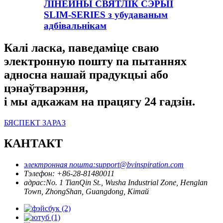
ЛІНЕЙНЫ СВЯТЛІК СЭРЫІ
SLIM-SERIES з убудаваным
адбівальнікам
Калі ласка, паведаміце сваю
электронную пошту па пытаннях
адносна нашай прадукцыі або
цэнаўтварэння,
і мы адкажам на працягу 24 гадзін.
БЯСПЕКТ ЗАРАЗ
КАНТАКТ
электронная пошта:
support@bvinspiration.com
Тэлефон: +
86-28-81480011
адрас:
No. 1 TianQin St., Wusha Industrial Zone, Henglan
Town, ZhongShan, Guangdong, Кітай