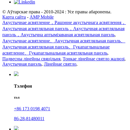
© Аўтарскае права - 2010-2024 : Усе правы абаронены.
Карта сайта
-
AMP Mobile
Акустычнае асвятленне，Рашэнне акустычнага асвятлення，
Акустычная асвятляльная панэль，Акустычная асвятляльная
панэль，Акустычна аптымізаваная асвятляльная панэль
,
Акустычнае асвятленне、Акустычная асвятляльная панэль、
Акустычная асвятляльная панэль、Гукапаглынальнае
асвятленне、Гукапаглынальная асвятляльная панэль
,
Падвесны лінейны свяцільня
,
Тонкае лінейнае святло жалюзі
,
Акустычная панэль
,
Лінейнае святло
,
Тэлефон
тэл
+86 173 0198 4071
86-28-81480011