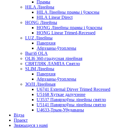
Прамы
HILA Лінейны
HILA Лінейны прамы і ўскосны
HILA Linear Direct
HONG Лінейны
HONG Лінейны прамы і ўскосны
HONG Linear Trimed-Recessed
LUZ Лінейны
Паверхня
Абрэзаны-ўтоплены
Выгіб OLA
OLI6 360-градусная лінейная
СВЯТЛЯК ЛАМПА Святло
SLIM Лінейны
Паверхня
Абрэзаны-ўтоплены
ЗОЛІ Лінейныя
U6741 External Dirver Trimed Recessed
U5168 Хуткае далучэнне
U3537 Павярхоўны лінейны святло
U5141 Павярхоўны лінейны святло
U4633-Трым-Убудаваны
Відэа
Праект
Звяжыцеся з намі