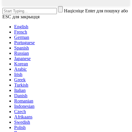
Націсніце Enter для пошуку або
ESC для закрыцця
English
French
German
Portuguese
Spanish
Russian
Japanese
Korean
Arabic
Irish
Greek
Turkish
Italian
Danish
Romanian
Indonesian
Czech
Afrikaans
Swedish
Polish