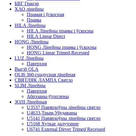
БВГ Грацэр
ХАО лінейны
Прамая і ўскосная
Прамы
HILA Лінейны
HILA Лінейны прамы і ўскосны
HILA Linear Direct
HONG Лінейны
HONG Лінейны прамы і ўскосны
HONG Linear Trimed-Recessed
LUZ Лінейны
Паверхня
Выгіб OLA
OLI6 360-градусная лінейная
СВЯТЛЯК ЛАМПА Святло
SLIM Лінейны
Паверхня
Абрэзаны-ўтоплены
ЗОЛІ Лінейныя
U3537 Павярхоўны лінейны святло
U4633-Трым-Убудаваны
U5141 Павярхоўны лінейны святло
U5168 Хуткае далучэнне
U6741 External Dirver Trimed Recessed