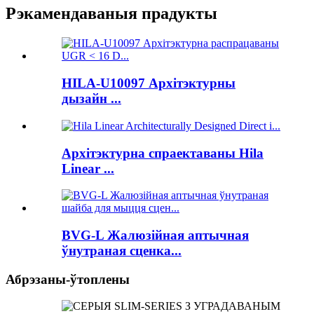
Рэкамендаваныя прадукты
HILA-U10097 Архітэктурны
дызайн ...
Архітэктурна спраектаваны Hila
Linear ...
BVG-L Жалюзійная аптычная
ўнутраная сценка...
Абрэзаны-ўтоплены