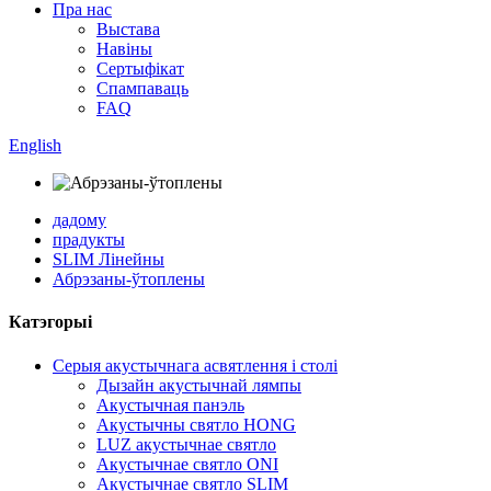
Пра нас
Выстава
Навіны
Сертыфікат
Спампаваць
FAQ
English
дадому
прадукты
SLIM Лінейны
Абрэзаны-ўтоплены
Катэгорыі
Серыя акустычнага асвятлення і столі
Дызайн акустычнай лямпы
Акустычная панэль
Акустычны святло HONG
LUZ акустычнае святло
Акустычнае святло ONI
Акустычнае святло SLIM