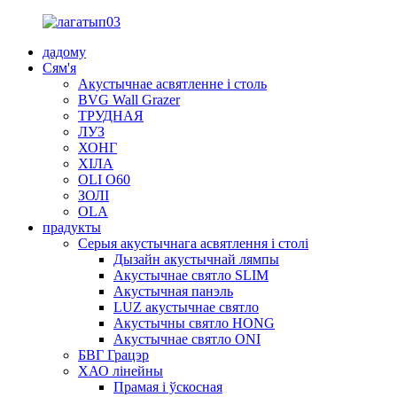
дадому
Сям'я
Акустычнае асвятленне і столь
BVG Wall Grazer
ТРУДНАЯ
ЛУЗ
ХОНГ
ХІЛА
OLI O60
ЗОЛІ
OLA
прадукты
Серыя акустычнага асвятлення і столі
Дызайн акустычнай лямпы
Акустычнае святло SLIM
Акустычная панэль
LUZ акустычнае святло
Акустычны святло HONG
Акустычнае святло ONI
БВГ Грацэр
ХАО лінейны
Прамая і ўскосная