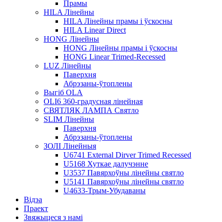
Прамы
HILA Лінейны
HILA Лінейны прамы і ўскосны
HILA Linear Direct
HONG Лінейны
HONG Лінейны прамы і ўскосны
HONG Linear Trimed-Recessed
LUZ Лінейны
Паверхня
Абрэзаны-ўтоплены
Выгіб OLA
OLI6 360-градусная лінейная
СВЯТЛЯК ЛАМПА Святло
SLIM Лінейны
Паверхня
Абрэзаны-ўтоплены
ЗОЛІ Лінейныя
U6741 External Dirver Trimed Recessed
U5168 Хуткае далучэнне
U3537 Павярхоўны лінейны святло
U5141 Павярхоўны лінейны святло
U4633-Трым-Убудаваны
Відэа
Праект
Звяжыцеся з намі