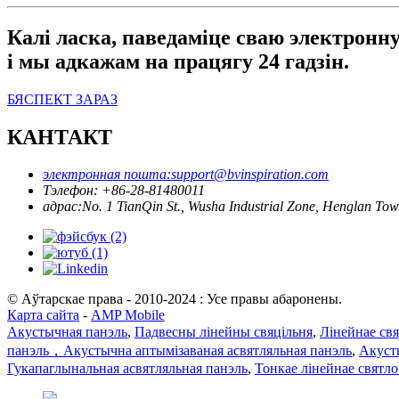
Калі ласка, паведаміце сваю электрон
і мы адкажам на працягу 24 гадзін.
БЯСПЕКТ ЗАРАЗ
КАНТАКТ
электронная пошта:
support@bvinspiration.com
Тэлефон: +
86-28-81480011
адрас:
No. 1 TianQin St., Wusha Industrial Zone, Henglan 
© Аўтарскае права - 2010-2024 : Усе правы абаронены.
Карта сайта
-
AMP Mobile
Акустычная панэль
,
Падвесны лінейны свяцільня
,
Лінейнае св
панэль，Акустычна аптымізаваная асвятляльная панэль
,
Акуст
Гукапаглынальная асвятляльная панэль
,
Тонкае лінейнае святло