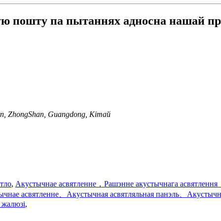
ную пошту па пытаннях адносна нашай пр
Town, ZhongShan, Guangdong, Кітай
ятло
,
Акустычнае асвятленне，Рашэнне акустычнага асвятлення
ычнае асвятленне、Акустычная асвятляльная панэль、Акустычна
 жалюзі
,