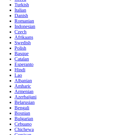
Turkish
Italian
Danish
Romanian
Indonesian
Czech
Afrikaans
Swedish
Polish
Basque
Catalan
Esperanto
Hindi
Lao
Albanian
Amharic
Armenian
Azerbaijani
Belarusian
Bengali
Bosnian
Bulgarian
Cebuano
Chichewa
Corsican