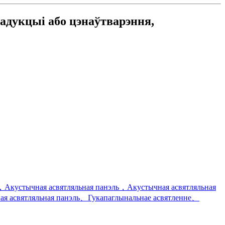
адукцыі або цэнаўтварэння,
，Акустычная асвятляльная панэль，Акустычная асвятляльная
я асвятляльная панэль、Гукапаглынальнае асвятленне、