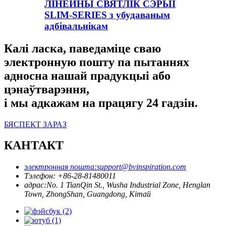
ЛІНЕЙНЫ СВЯТЛІК СЭРЫІ
SLIM-SERIES з убудаваным
адбівальнікам
Калі ласка, паведаміце сваю
электронную пошту па пытаннях
адносна нашай прадукцыі або
цэнаўтварэння,
і мы адкажам на працягу 24 гадзін.
БЯСПЕКТ ЗАРАЗ
КАНТАКТ
электронная пошта:
support@bvinspiration.com
Тэлефон: +
86-28-81480011
адрас:
No. 1 TianQin St., Wusha Industrial Zone, Henglan
Town, ZhongShan, Guangdong, Кітай