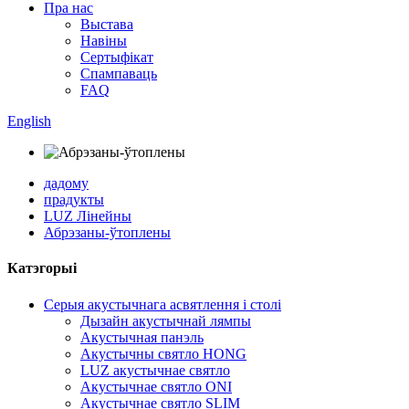
Пра нас
Выстава
Навіны
Сертыфікат
Спампаваць
FAQ
English
дадому
прадукты
LUZ Лінейны
Абрэзаны-ўтоплены
Катэгорыі
Серыя акустычнага асвятлення і столі
Дызайн акустычнай лямпы
Акустычная панэль
Акустычны святло HONG
LUZ акустычнае святло
Акустычнае святло ONI
Акустычнае святло SLIM