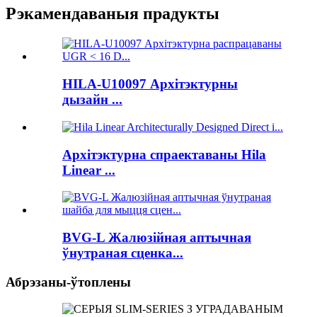
Рэкамендаваныя прадукты
HILA-U10097 Архітэктурны
дызайн ...
Архітэктурна спраектаваны Hila
Linear ...
BVG-L Жалюзійная аптычная
ўнутраная сценка...
Абрэзаны-ўтоплены