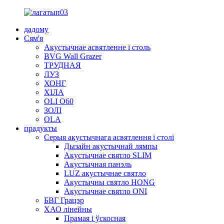
дадому
Сям'я
Акустычнае асвятленне і столь
BVG Wall Grazer
ТРУДНАЯ
ЛУЗ
ХОНГ
ХІЛА
OLI O60
ЗОЛІ
OLA
прадукты
Серыя акустычнага асвятлення і столі
Дызайн акустычнай лямпы
Акустычнае святло SLIM
Акустычная панэль
LUZ акустычнае святло
Акустычны святло HONG
Акустычнае святло ONI
БВГ Грацэр
ХАО лінейны
Прамая і ўскосная