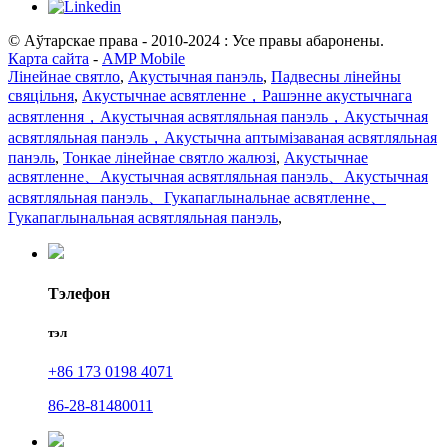
© Аўтарскае права - 2010-2024 : Усе правы абаронены.
Карта сайта
-
AMP Mobile
Лінейнае святло
,
Акустычная панэль
,
Падвесны лінейны
свяцільня
,
Акустычнае асвятленне，Рашэнне акустычнага
асвятлення，Акустычная асвятляльная панэль，Акустычная
асвятляльная панэль，Акустычна аптымізаваная асвятляльная
панэль
,
Тонкае лінейнае святло жалюзі
,
Акустычнае
асвятленне、Акустычная асвятляльная панэль、Акустычная
асвятляльная панэль、Гукапаглынальнае асвятленне、
Гукапаглынальная асвятляльная панэль
,
Тэлефон
тэл
+86 173 0198 4071
86-28-81480011