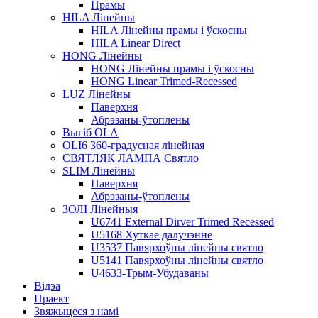
Прамы
HILA Лінейны
HILA Лінейны прамы і ўскосны
HILA Linear Direct
HONG Лінейны
HONG Лінейны прамы і ўскосны
HONG Linear Trimed-Recessed
LUZ Лінейны
Паверхня
Абрэзаны-ўтоплены
Выгіб OLA
OLI6 360-градусная лінейная
СВЯТЛЯК ЛАМПА Святло
SLIM Лінейны
Паверхня
Абрэзаны-ўтоплены
ЗОЛІ Лінейныя
U6741 External Dirver Trimed Recessed
U5168 Хуткае далучэнне
U3537 Павярхоўны лінейны святло
U5141 Павярхоўны лінейны святло
U4633-Трым-Убудаваны
Відэа
Праект
Звяжыцеся з намі