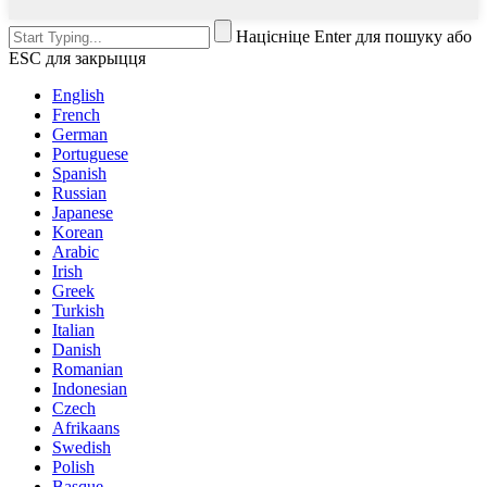
Націсніце Enter для пошуку або
ESC для закрыцця
English
French
German
Portuguese
Spanish
Russian
Japanese
Korean
Arabic
Irish
Greek
Turkish
Italian
Danish
Romanian
Indonesian
Czech
Afrikaans
Swedish
Polish
Basque