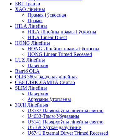
БВГ Грацэр
ХАО лінейны
Прамая і ўскосная
Прамы
HILA Лінейны
HILA Лінейны прамы і ўскосны
HILA Linear Direct
HONG Лінейны
HONG Лінейны прамы і ўскосны
HONG Linear Trimed-Recessed
LUZ Лінейны
Паверхня
Выгіб OLA
OLI6 360-градусная лінейная
СВЯТЛЯК ЛАМПА Святло
SLIM Лінейны
Паверхня
Абрэзаны-ўтоплены
ЗОЛІ Лінейныя
U3537 Павярхоўны лінейны святло
U4633-Трым-Убудаваны
U5141 Павярхоўны лінейны святло
U5168 Хуткае далучэнне
U6741 External Dirver Trimed Recessed