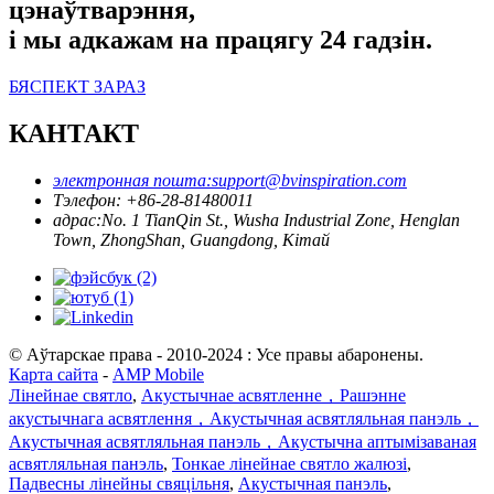
цэнаўтварэння,
і мы адкажам на працягу 24 гадзін.
БЯСПЕКТ ЗАРАЗ
КАНТАКТ
электронная пошта:
support@bvinspiration.com
Тэлефон: +
86-28-81480011
адрас:
No. 1 TianQin St., Wusha Industrial Zone, Henglan
Town, ZhongShan, Guangdong, Кітай
© Аўтарскае права - 2010-2024 : Усе правы абаронены.
Карта сайта
-
AMP Mobile
Лінейнае святло
,
Акустычнае асвятленне，Рашэнне
акустычнага асвятлення，Акустычная асвятляльная панэль，
Акустычная асвятляльная панэль，Акустычна аптымізаваная
асвятляльная панэль
,
Тонкае лінейнае святло жалюзі
,
Падвесны лінейны свяцільня
,
Акустычная панэль
,