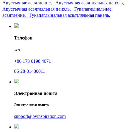
Акустычнае асвятленне、Акустычная асвятляльная панэль、
Акустычная асвятляльная панэль、Гукапаглынальнае
асвятленне、Гукапаглынальная асвятляльная панэль
,
Тэлефон
тэл
+86 173 0198 4071
86-28-81480011
Электронная пошта
Электронная пошта
support@bvinspiration.com