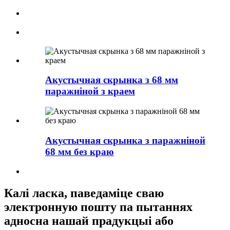
Акустычная скрынка з 68 мм
паражніной з краем
Акустычная скрынка з паражніной
68 мм без краю
Калі ласка, паведаміце сваю
электронную пошту па пытаннях
адносна нашай прадукцыі або