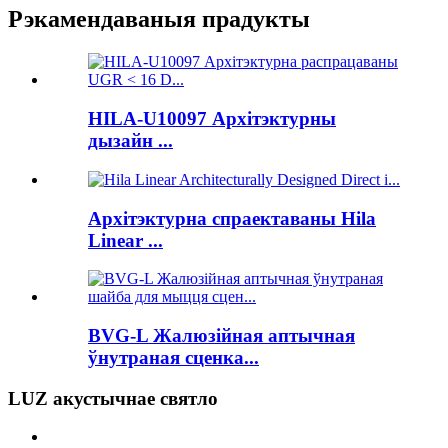
Рэкамендаваныя прадукты
HILA-U10097 Архітэктурны
дызайн ...
Архітэктурна спраектаваны Hila
Linear ...
BVG-L Жалюзійная аптычная
ўнутраная сценка...
LUZ акустычнае святло