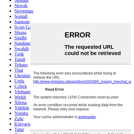
Sinhala
Slovak
Slovenian
Somali
Samoan
Scots Gaelic
Shona
Sindhi
Sundanese
Swahili
Tajik
Tamil
Telugu
Thai
Ukrainian
Urdu
Uzbek
Vietnamese
Welsh
Xhosa
Yiddish
Yoruba
Zulu
Kinyarwanda
Tatar