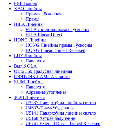
БВГ Грацэр
ХАО лінейны
Прамая і ўскосная
Прамы
HILA Лінейны
HILA Лінейны прамы і ўскосны
HILA Linear Direct
HONG Лінейны
HONG Лінейны прамы і ўскосны
HONG Linear Trimed-Recessed
LUZ Лінейны
Паверхня
Выгіб OLA
OLI6 360-градусная лінейная
СВЯТЛЯК ЛАМПА Святло
SLIM Лінейны
Паверхня
Абрэзаны-ўтоплены
ЗОЛІ Лінейныя
U3537 Павярхоўны лінейны святло
U4633-Трым-Убудаваны
U5141 Павярхоўны лінейны святло
U5168 Хуткае далучэнне
U6741 External Dirver Trimed Recessed