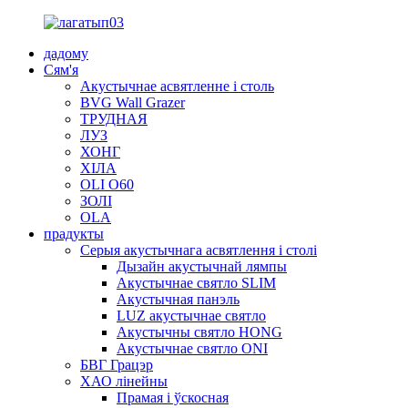
дадому
Сям'я
Акустычнае асвятленне і столь
BVG Wall Grazer
ТРУДНАЯ
ЛУЗ
ХОНГ
ХІЛА
OLI O60
ЗОЛІ
OLA
прадукты
Серыя акустычнага асвятлення і столі
Дызайн акустычнай лямпы
Акустычнае святло SLIM
Акустычная панэль
LUZ акустычнае святло
Акустычны святло HONG
Акустычнае святло ONI
БВГ Грацэр
ХАО лінейны
Прамая і ўскосная