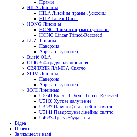
Прамы
HILA Лінейны
HILA Лінейны прамы і ўскосны
HILA Linear Direct
HONG Лінейны
HONG Лінейны прамы і ўскосны
HONG Linear Trimed-Recessed
LUZ Лінейны
Паверхня
Абрэзаны-ўтоплены
Выгіб OLA
OLI6 360-градусная лінейная
СВЯТЛЯК ЛАМПА Святло
SLIM Лінейны
Паверхня
Абрэзаны-ўтоплены
ЗОЛІ Лінейныя
U6741 External Dirver Trimed Recessed
U5168 Хуткае далучэнне
U3537 Павярхоўны лінейны святло
U5141 Павярхоўны лінейны святло
U4633-Трым-Убудаваны
Відэа
Праект
Звяжыцеся з намі