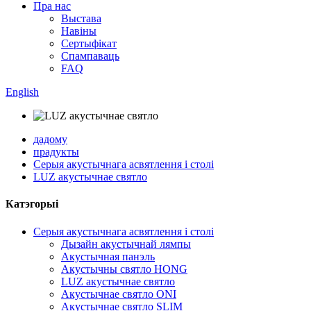
Пра нас
Выстава
Навіны
Сертыфікат
Спампаваць
FAQ
English
дадому
прадукты
Серыя акустычнага асвятлення і столі
LUZ акустычнае святло
Катэгорыі
Серыя акустычнага асвятлення і столі
Дызайн акустычнай лямпы
Акустычная панэль
Акустычны святло HONG
LUZ акустычнае святло
Акустычнае святло ONI
Акустычнае святло SLIM