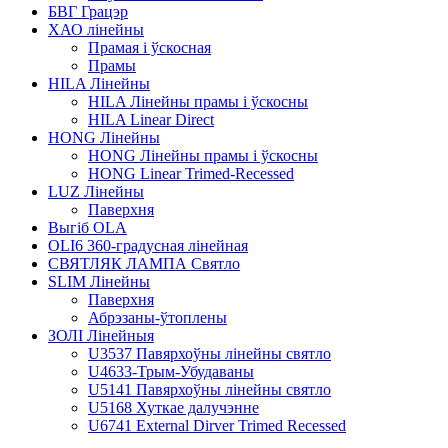
БВГ Грацэр
ХАО лінейны
Прамая і ўскосная
Прамы
HILA Лінейны
HILA Лінейны прамы і ўскосны
HILA Linear Direct
HONG Лінейны
HONG Лінейны прамы і ўскосны
HONG Linear Trimed-Recessed
LUZ Лінейны
Паверхня
Выгіб OLA
OLI6 360-градусная лінейная
СВЯТЛЯК ЛАМПА Святло
SLIM Лінейны
Паверхня
Абрэзаны-ўтоплены
ЗОЛІ Лінейныя
U3537 Павярхоўны лінейны святло
U4633-Трым-Убудаваны
U5141 Павярхоўны лінейны святло
U5168 Хуткае далучэнне
U6741 External Dirver Trimed Recessed