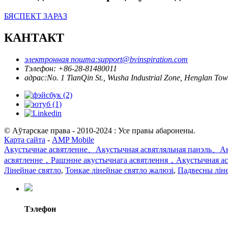
БЯСПЕКТ ЗАРАЗ
КАНТАКТ
электронная пошта:
support@bvinspiration.com
Тэлефон: +
86-28-81480011
адрас:
No. 1 TianQin St., Wusha Industrial Zone, Henglan 
© Аўтарскае права - 2010-2024 : Усе правы абаронены.
Карта сайта
-
AMP Mobile
Акустычнае асвятленне、Акустычная асвятляльная панэль、Аку
асвятленне，Рашэнне акустычнага асвятлення，Акустычная асв
Лінейнае святло
,
Тонкае лінейнае святло жалюзі
,
Падвесны лін
Тэлефон