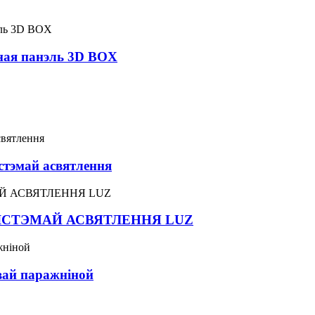
я панэль 3D BOX
стэмай асвятлення
СІСТЭМАЙ АСВЯТЛЕННЯ LUZ
ай паражніной