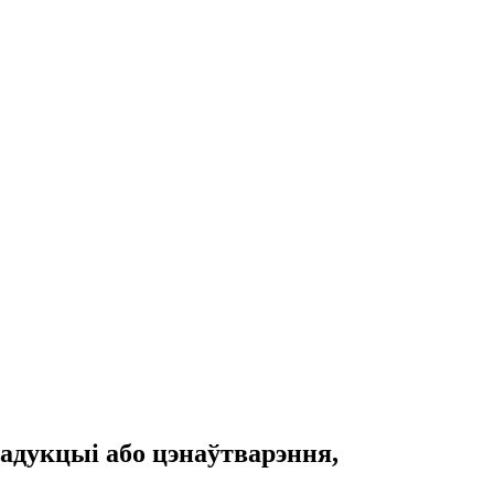
адукцыі або цэнаўтварэння,