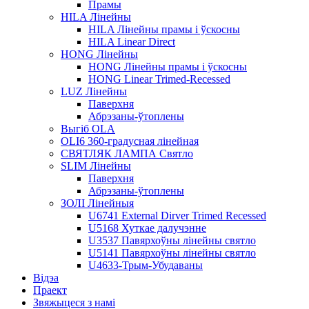
Прамы
HILA Лінейны
HILA Лінейны прамы і ўскосны
HILA Linear Direct
HONG Лінейны
HONG Лінейны прамы і ўскосны
HONG Linear Trimed-Recessed
LUZ Лінейны
Паверхня
Абрэзаны-ўтоплены
Выгіб OLA
OLI6 360-градусная лінейная
СВЯТЛЯК ЛАМПА Святло
SLIM Лінейны
Паверхня
Абрэзаны-ўтоплены
ЗОЛІ Лінейныя
U6741 External Dirver Trimed Recessed
U5168 Хуткае далучэнне
U3537 Павярхоўны лінейны святло
U5141 Павярхоўны лінейны святло
U4633-Трым-Убудаваны
Відэа
Праект
Звяжыцеся з намі