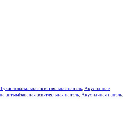
укапаглынальная асвятляльная панэль
,
Акустычнае
 аптымізаваная асвятляльная панэль
,
Акустычная панэль
,