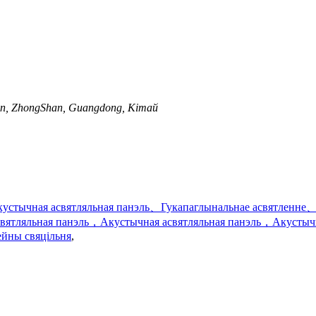
Town, ZhongShan, Guangdong, Кітай
стычная асвятляльная панэль、Гукапаглынальнае асвятленне、Г
ятляльная панэль，Акустычная асвятляльная панэль，Акустычна
ейны свяцільня
,