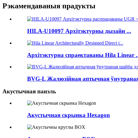
Рэкамендаваныя прадукты
HILA-U10097 Архітэктурны дызайн ...
Архітэктурна спраектаваны Hila Linear ..
BVG-L Жалюзійная аптычная ўнутраная 
Акустычная панэль
Акустычная скрынка Hexagon