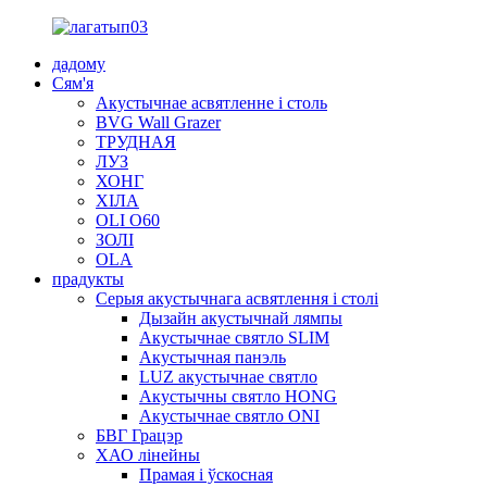
дадому
Сям'я
Акустычнае асвятленне і столь
BVG Wall Grazer
ТРУДНАЯ
ЛУЗ
ХОНГ
ХІЛА
OLI O60
ЗОЛІ
OLA
прадукты
Серыя акустычнага асвятлення і столі
Дызайн акустычнай лямпы
Акустычнае святло SLIM
Акустычная панэль
LUZ акустычнае святло
Акустычны святло HONG
Акустычнае святло ONI
БВГ Грацэр
ХАО лінейны
Прамая і ўскосная