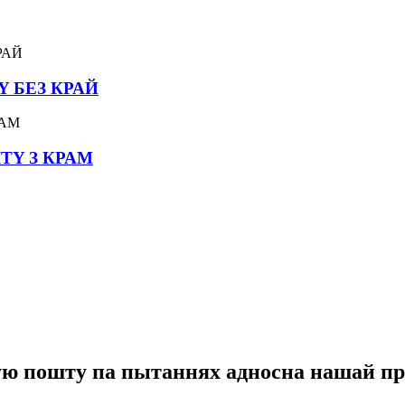
Y БЕЗ КРАЙ
TY З КРАМ
ную пошту па пытаннях адносна нашай пр