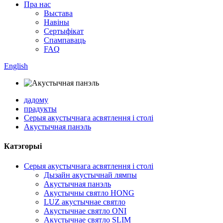
Пра нас
Выстава
Навіны
Сертыфікат
Спампаваць
FAQ
English
дадому
прадукты
Серыя акустычнага асвятлення і столі
Акустычная панэль
Катэгорыі
Серыя акустычнага асвятлення і столі
Дызайн акустычнай лямпы
Акустычная панэль
Акустычны святло HONG
LUZ акустычнае святло
Акустычнае святло ONI
Акустычнае святло SLIM