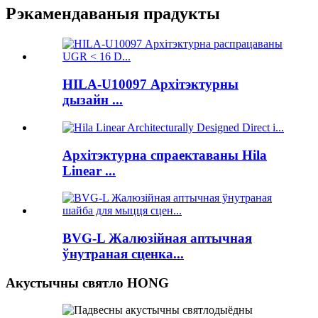
Рэкамендаваныя прадукты
HILA-U10097 Архітэктурны
дызайн ...
Архітэктурна спраектаваны Hila
Linear ...
BVG-L Жалюзійная аптычная
ўнутраная сценка...
Акустычны святло HONG