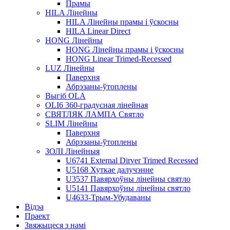
Прамы
HILA Лінейны
HILA Лінейны прамы і ўскосны
HILA Linear Direct
HONG Лінейны
HONG Лінейны прамы і ўскосны
HONG Linear Trimed-Recessed
LUZ Лінейны
Паверхня
Абрэзаны-ўтоплены
Выгіб OLA
OLI6 360-градусная лінейная
СВЯТЛЯК ЛАМПА Святло
SLIM Лінейны
Паверхня
Абрэзаны-ўтоплены
ЗОЛІ Лінейныя
U6741 External Dirver Trimed Recessed
U5168 Хуткае далучэнне
U3537 Павярхоўны лінейны святло
U5141 Павярхоўны лінейны святло
U4633-Трым-Убудаваны
Відэа
Праект
Звяжыцеся з намі