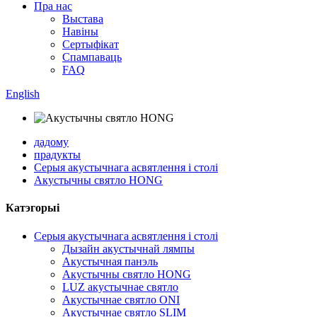
Пра нас
Выстава
Навіны
Сертыфікат
Спампаваць
FAQ
English
дадому
прадукты
Серыя акустычнага асвятлення і столі
Акустычны святло HONG
Катэгорыі
Серыя акустычнага асвятлення і столі
Дызайн акустычнай лямпы
Акустычная панэль
Акустычны святло HONG
LUZ акустычнае святло
Акустычнае святло ONI
Акустычнае святло SLIM