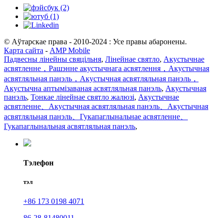
© Аўтарскае права - 2010-2024 : Усе правы абаронены.
Карта сайта
-
AMP Mobile
Падвесны лінейны свяцільня
,
Лінейнае святло
,
Акустычнае
асвятленне，Рашэнне акустычнага асвятлення，Акустычная
асвятляльная панэль，Акустычная асвятляльная панэль，
Акустычна аптымізаваная асвятляльная панэль
,
Акустычная
панэль
,
Тонкае лінейнае святло жалюзі
,
Акустычнае
асвятленне、Акустычная асвятляльная панэль、Акустычная
асвятляльная панэль、Гукапаглынальнае асвятленне、
Гукапаглынальная асвятляльная панэль
,
Тэлефон
тэл
+86 173 0198 4071
86-28-81480011