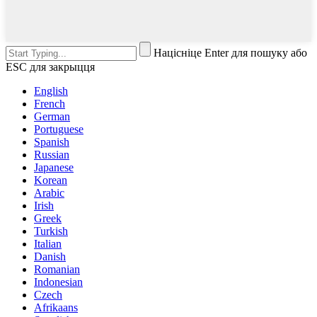
Націсніце Enter для пошуку або
ESC для закрыцця
English
French
German
Portuguese
Spanish
Russian
Japanese
Korean
Arabic
Irish
Greek
Turkish
Italian
Danish
Romanian
Indonesian
Czech
Afrikaans