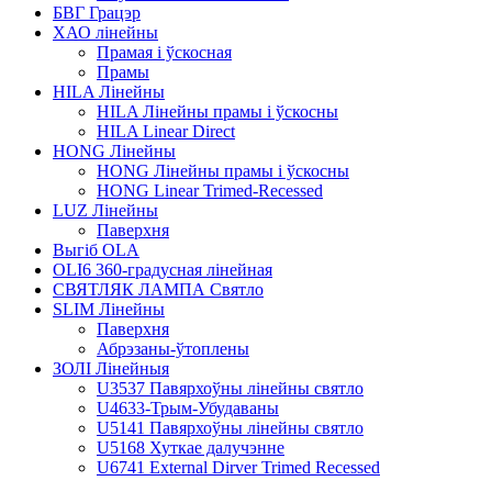
БВГ Грацэр
ХАО лінейны
Прамая і ўскосная
Прамы
HILA Лінейны
HILA Лінейны прамы і ўскосны
HILA Linear Direct
HONG Лінейны
HONG Лінейны прамы і ўскосны
HONG Linear Trimed-Recessed
LUZ Лінейны
Паверхня
Выгіб OLA
OLI6 360-градусная лінейная
СВЯТЛЯК ЛАМПА Святло
SLIM Лінейны
Паверхня
Абрэзаны-ўтоплены
ЗОЛІ Лінейныя
U3537 Павярхоўны лінейны святло
U4633-Трым-Убудаваны
U5141 Павярхоўны лінейны святло
U5168 Хуткае далучэнне
U6741 External Dirver Trimed Recessed