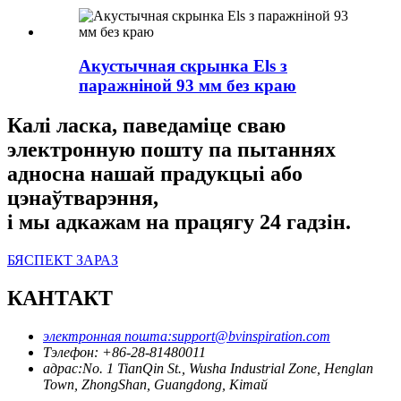
Акустычная скрынка Els з
паражніной 93 мм без краю
Калі ласка, паведаміце сваю
электронную пошту па пытаннях
адносна нашай прадукцыі або
цэнаўтварэння,
і мы адкажам на працягу 24 гадзін.
БЯСПЕКТ ЗАРАЗ
КАНТАКТ
электронная пошта:
support@bvinspiration.com
Тэлефон: +
86-28-81480011
адрас:
No. 1 TianQin St., Wusha Industrial Zone, Henglan
Town, ZhongShan, Guangdong, Кітай