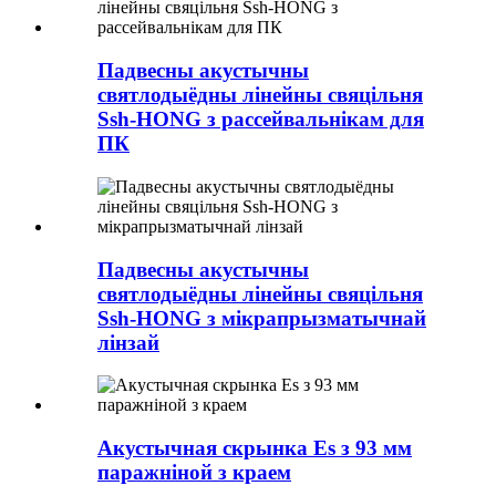
Падвесны акустычны
святлодыёдны лінейны свяцільня
Ssh-HONG з рассейвальнікам для
ПК
Падвесны акустычны
святлодыёдны лінейны свяцільня
Ssh-HONG з мікрапрызматычнай
лінзай
Акустычная скрынка Es з 93 мм
паражніной з краем